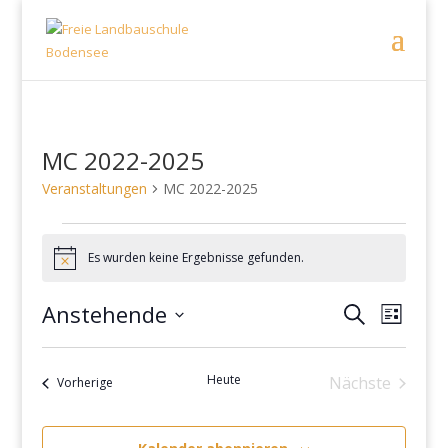
MC 2022-2025
Veranstaltungen
MC 2022-2025
Veranstaltungen
Es wurden keine Ergebnisse gefunden.
Hinweis
Anstehende
Suche
Verans
Veranstaltu
Liste
Datum
Ansicht
Suche
wählen.
Naviga
Heute
Nächste
Veranstaltungen
Vorherige
und
Veranstalt
Ansichten,