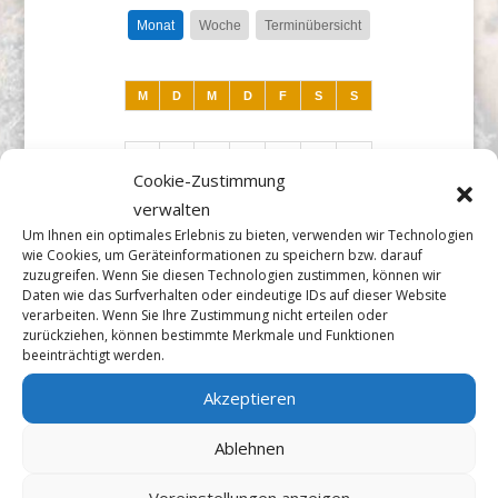
Monat
Woche
Terminübersicht
M
D
M
D
F
S
S
27
28
29
30
31
1
2
Cookie-Zustimmung
verwalten
Um Ihnen ein optimales Erlebnis zu bieten, verwenden wir Technologien
3
4
5
6
7
8
9
wie Cookies, um Geräteinformationen zu speichern bzw. darauf
zuzugreifen. Wenn Sie diesen Technologien zustimmen, können wir
Daten wie das Surfverhalten oder eindeutige IDs auf dieser Website
10
11
12
13
14
15
16
verarbeiten. Wenn Sie Ihre Zustimmung nicht erteilen oder
zurückziehen, können bestimmte Merkmale und Funktionen
beeinträchtigt werden.
17
18
19
20
21
22
23
Akzeptieren
Ablehnen
24
25
26
27
28
29
30