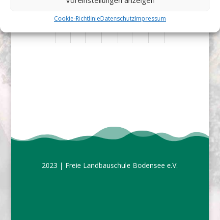
Voreinstellungen anzeigen
Cookie-Richtlinie
Datenschutz
Impressum
31
1
2
3
4
5
6
2023 | Freie Landbauschule Bodensee e.V.