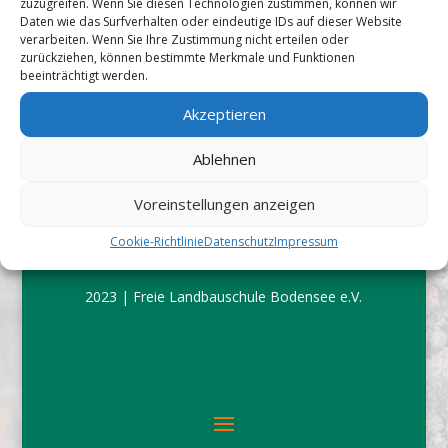
direkt mit, unsere Schule möglich zu machen! Den
zuzugreifen. Wenn Sie diesen Technologien zustimmen, können wir
Daten wie das Surfverhalten oder eindeutige IDs auf dieser Website
Beitrittsantrag für den Förderverein der Freien
verarbeiten. Wenn Sie Ihre Zustimmung nicht erteilen oder
Landbauschule finden Sie im Downloadbereich. Sie können
zurückziehen, können bestimmte Merkmale und Funktionen
beeinträchtigt werden.
jedoch auch ohne Mitglied zu werden unsere Schule mit
einer...
Akzeptieren
Ablehnen
Voreinstellungen anzeigen
Cookie-Richtlinie
Datenschutz
Impressum
2023 | Freie Landbauschule Bodensee e.V.