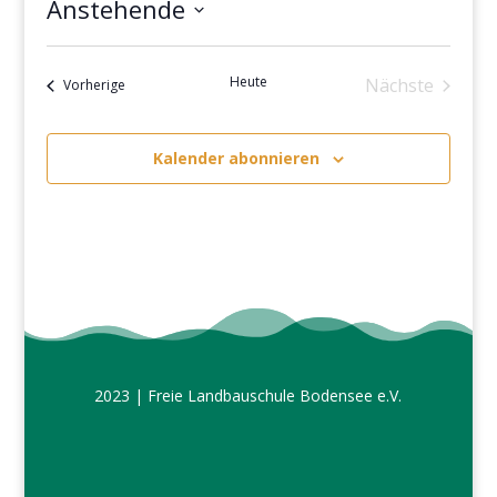
Anstehende
Datum
wählen.
Heute
Nächste
Veranstaltungen
Vorherige
Veranstalt
Kalender abonnieren
2023 | Freie Landbauschule Bodensee e.V.